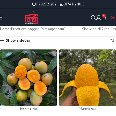
01792721282
01741-211013
0
0
৳
Home
Products tagged “himsagor aam”
Showing all 2 results
Show sidebar
হিমসাগর আম
হিমসাগর আম