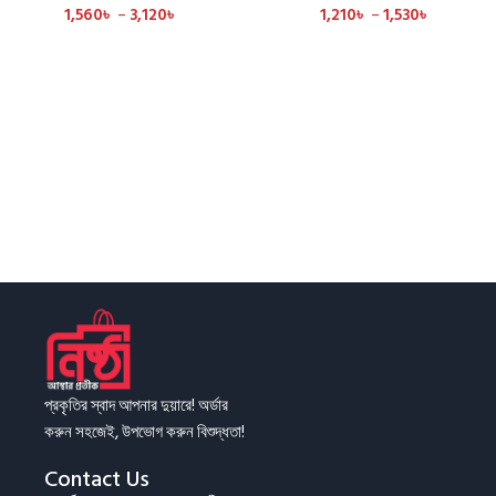
1,560
৳
–
3,120
৳
1,210
৳
–
1,530
৳
প্রকৃতির স্বাদ আপনার দুয়ারে! অর্ডার
করুন সহজেই, উপভোগ করুন বিশুদ্ধতা!
Contact Us