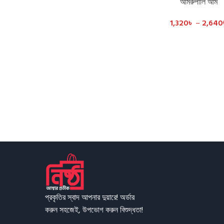
আমরুপালি আম
SELECT OPTIONS
1,320
৳
–
2,640
প্রকৃতির স্বাদ আপনার দুয়ারে! অর্ডার
করুন সহজেই, উপভোগ করুন বিশুদ্ধতা!