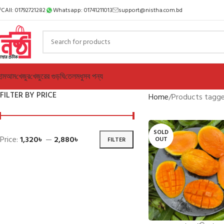
CAll: 01792721282
Whatsapp: 01741211013
support@nistha.com.bd
োম
আম
খেজুর
খেজুরের গুড়
ঘি
তেল
মধু
সব পন্য
FILTER BY PRICE
Home
Products tagg
SOLD
Price:
1,320৳
—
2,880৳
OUT
FILTER