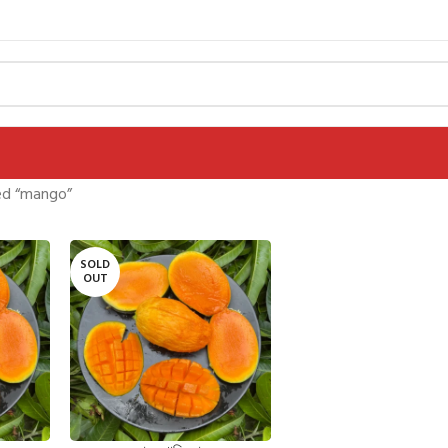
ed “mango”
SOLD
OUT