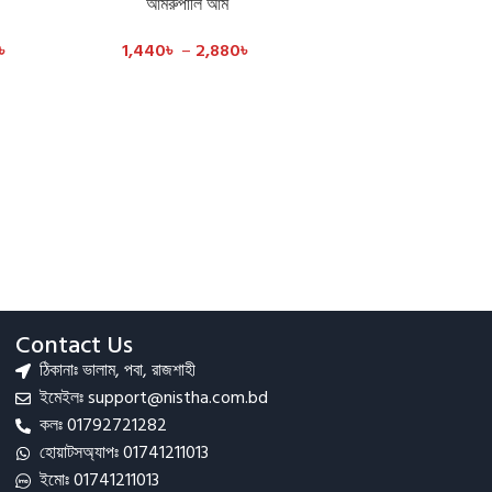
আমরুপালি আম
SELECT OPTIONS
৳
1,440
৳
–
2,880
৳
Contact Us
ঠিকানাঃ ভালাম, পবা, রাজশাহী
ইমেইলঃ support@nistha.com.bd
কলঃ 01792721282
হোয়াটসঅ্যাপঃ 01741211013
ইমোঃ 01741211013