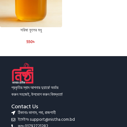
সরিষা ফুলের মধু
550
৳
প্রকৃতির স্বাদ আপনার দুয়ারে! অর্ডার
করুন সহজেই, উপভোগ করুন বিশুদ্ধতা!
Contact Us
ঠিকানাঃ ভালাম, পবা, রাজশাহী
ইমেইলঃ support@nistha.com.bd
কলঃ 01792721282