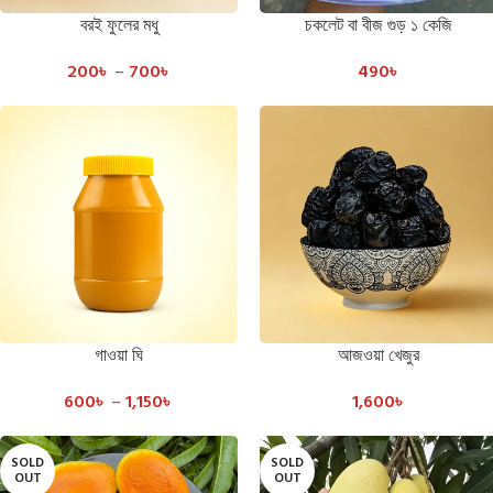
বরই ফুলের মধু
চকলেট বা বীজ গুড় ১ কেজি
SELECT OPTIONS
ADD TO CART
200
৳
–
700
৳
490
৳
গাওয়া ঘি
আজওয়া খেজুর
SELECT OPTIONS
ADD TO CART
600
৳
–
1,150
৳
1,600
৳
SOLD
SOLD
OUT
OUT