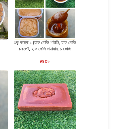
গুড় কম্বো ১ (হাফ কেজি পাটালি, হাফ কেজি
ADD TO CART
চকলেট, হাফ কেজি দানাদার, ১ কেজি
ঝোলা)
990
৳