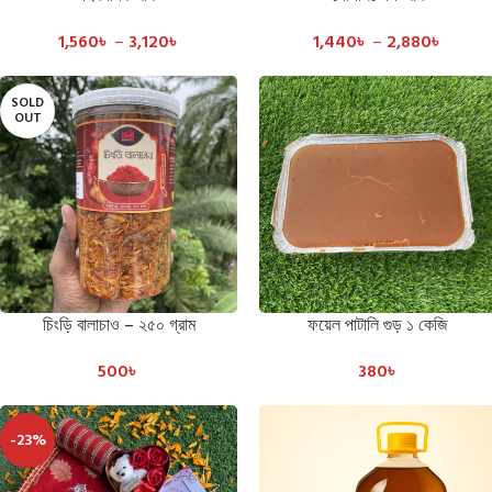
1,560
৳
–
3,120
৳
1,440
৳
–
2,880
৳
SOLD
OUT
চিংড়ি বালাচাও – ২৫০ গ্রাম
ফয়েল পাটালি গুড় ১ কেজি
READ MORE
ADD TO CART
500
৳
380
৳
-23%