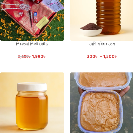
প্রিয়তমা গিফট সেট ১
দেশি সরিষার তেল
ADD TO CART
SELECT OPTIONS
1,990
৳
300
৳
–
1,500
৳
2,590
৳