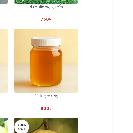
বার পাটালি গুড় ২ কেজি
ADD TO CART
760
৳
মিশ্র ফুলের মধু
ADD TO CART
800
৳
SOLD
OUT