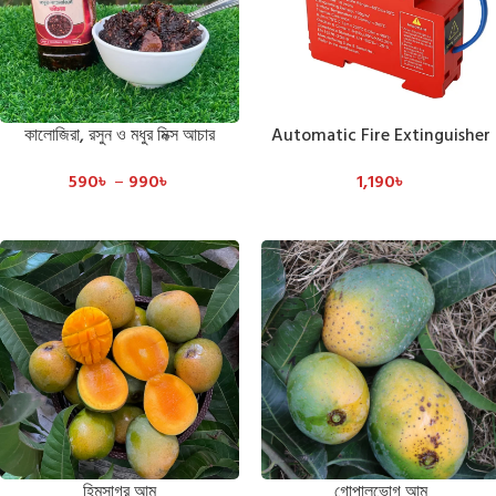
কালোজিরা, রসুন ও মধুর মিক্স আচার
Automatic Fire Extinguisher
SELECT OPTIONS
ADD TO CART
590
৳
–
990
৳
1,190
৳
হিমসাগর আম
গোপালভোগ আম
SELECT OPTIONS
SELECT OPTIONS