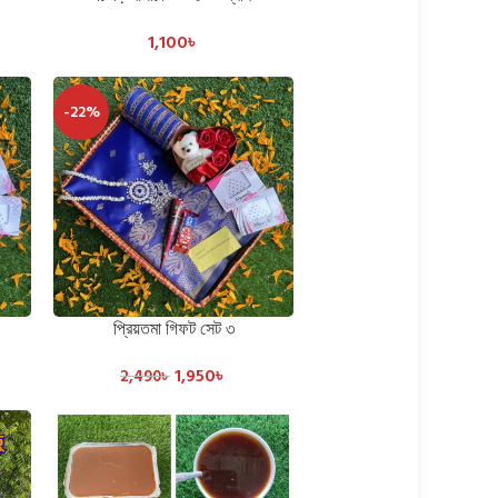
1,100
৳
-22%
প্রিয়তমা গিফট সেট ৩
ADD TO CART
1,950
৳
2,490
৳