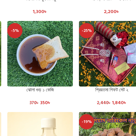
1,300
৳
2,200
৳
-5%
-25%
ঝোলা গুড় ১ কেজি
প্রিয়তমা গিফট সেট ২
ADD TO CART
ADD TO CART
350
৳
1,840
৳
370
৳
2,440
৳
-19%