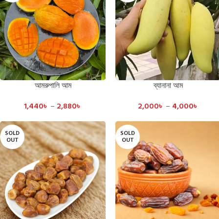
আমরুপালি আম
ব্যানানা আম
SELECT OPTIONS
SELECT OPTIONS
1,440
৳
–
2,880
৳
2,000
৳
–
4,000
৳
SOLD
SOLD
OUT
OUT