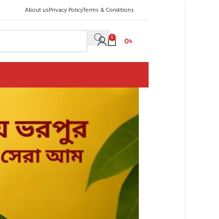
About us
Privacy Policy
Terms & Conditions
0
0
৳