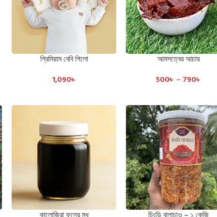
প্রিমিয়াম বেবি পিলো
আমসত্বের আচার
ADD TO CART
SELECT OPTIONS
1,090
৳
500
৳
–
790
৳
কালোজিরা ফুলের মধু
চিংড়ি বালাচাও – ১ কেজি
ADD TO CART
ADD TO CART