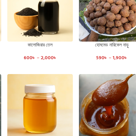
কালোজিরার তেল
হোমমেড নারিকেল নাড়ু
SELECT OPTIONS
SELECT OPTIONS
600
৳
–
2,000
৳
590
৳
–
1,900
৳