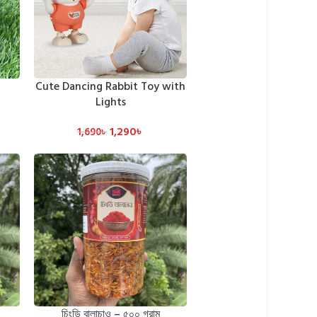
Cute Dancing Rabbit Toy with
SELECT OPTIONS
Lights
1,290
৳
1,690
৳
চিংড়ি বালাচাও – ৫০০ গ্রাম
ADD TO CART