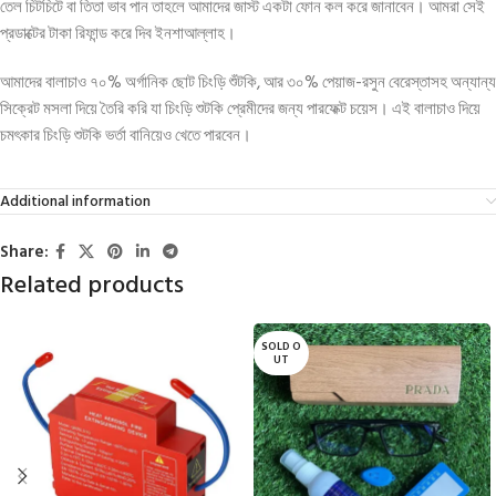
তেল চিটচিটে বা তিতা ভাব পান তাহলে আমাদের জাস্ট একটা ফোন কল করে জানাবেন। আমরা সেই
প্রডাক্টের টাকা রিফান্ড করে দিব ইনশাআল্লাহ।
আমাদের বালাচাও ৭০% অর্গানিক ছোট চিংড়ি শুঁটকি, আর ৩০% পেয়াজ-রসুন বেরেস্তাসহ অন্যান্য
সিক্রেট মসলা দিয়ে তৈরি করি যা চিংড়ি শুটকি প্রেমীদের জন্য পারফেক্ট চয়েস। এই বালাচাও দিয়ে
চমৎকার চিংড়ি শুটকি ভর্তা বানিয়েও খেতে পারবেন।
Additional information
Share:
Related products
SOLD O
UT