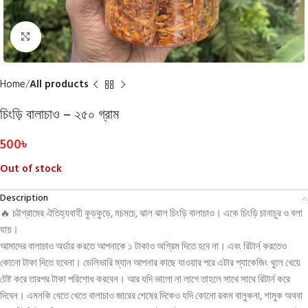
Click to enlarge
Home
All products
চিংড়ি বালাচাও – ২৫০ গ্রাম
500
৳
Out of stock
Description
🔥 চট্টগ্রামের ঐতিহ্যবাহী কুড়কুড়ে, মচমচে, ঝাল ঝাল চিংড়ি বালাচাও। একে চিংড়ি চানাচুর ও বলা
যায়।
আমাদের বালাচাও অর্ডার করতে আপনাকে ১ টাকাও অগ্রিম দিতে হবে না। এবং রিটার্ন করতেও
কোনো টাকা দিতে হবেনা। ডেলিভারি ম্যান আপনার কাছে যাওয়ার পরে এটার প্যাকেজিং খুলে খেয়ে
টেষ্ট করে তারপর টাকা পরিশোধ করবেন। আর যদি ভালো না লাগে তাহলে সাথে সাথে রিটার্ন করে
দিবেন। এমনকি খেতে খেতে বালাচাও জারের শেষের দিকেও যদি কোনো রকম বালুকনা, শামুক অথবা