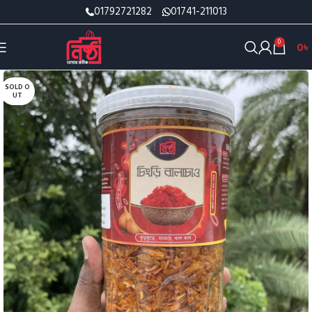
01792721282
01741-211013
0
0
৳
SOLD O
UT