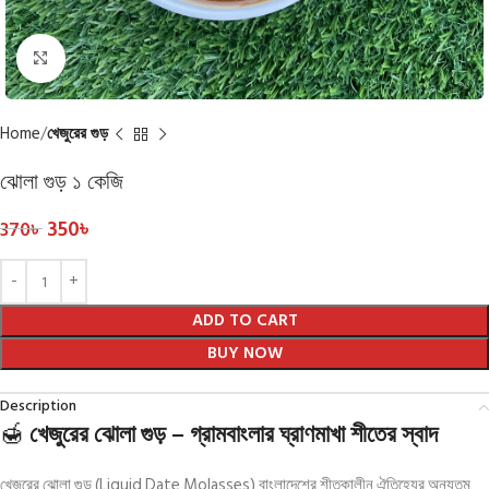
Click to enlarge
Home
খেজুরের গুড়
ঝোলা গুড় ১ কেজি
350
৳
370
৳
ADD TO CART
BUY NOW
Description
🍯
খেজুরের ঝোলা গুড় – গ্রামবাংলার ঘ্রাণমাখা শীতের স্বাদ
খেজুরের ঝোলা গুড় (Liquid Date Molasses) বাংলাদেশের শীতকালীন ঐতিহ্যের অন্যতম