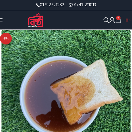
01792721282
01741-211013
0
0
৳
-5%