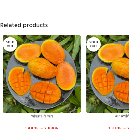
Related products
SOLD
SOLD
OUT
OUT
আমরুপালি আম
আমরুপাল
SELECT OPTIONS
SELECT OPTIONS
1,440
৳
–
2,880
৳
1,320
৳
–