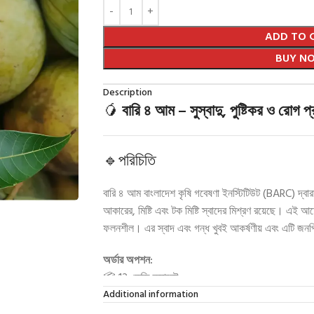
ADD TO 
BUY N
Description
🥭
বারি ৪ আম – সুস্বাদু, পুষ্টিকর ও রোগ 
🔹পরিচিতি
বারি ৪ আম বাংলাদেশ কৃষি গবেষণা ইনস্টিটিউট (BARC) দ্ব
আকারের, মিষ্টি এবং টক মিষ্টি স্বাদের মিশ্রণ রয়েছে। এই আমে
ফলনশীল। এর স্বাদ এবং গন্ধ খুবই আকর্ষণীয় এবং এটি জনপ
অর্ডার অপশন:
📦 12 কেজি ক্যারেট
📦 24 কেজি ক্যারেট
Additional information