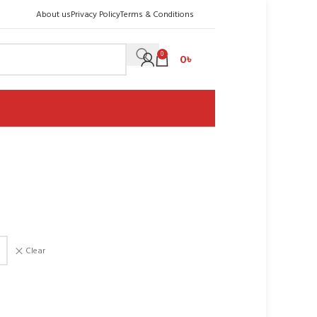
About us
Privacy Policy
Terms & Conditions
0
0
৳
Clear