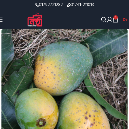
01792721282
01741-211013
0
0
৳