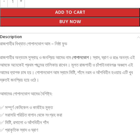
ADD TO CART
BUY NOW
Description
রাজশাহীর বিখ্যাত গোপালভোগ আম – নিষ্ঠা ফুড
রাজশাহীর অন্যতম সুস্বাদু ও জনপ্রিয় আমের নাম
গোপালভোগ
। স্বাদ, ঘ্রাণ ও রঙে অনন্য এই
আমকে অনেকেই প্রথম পছন্দের তালিকায় রাখেন। মূলত রাজশাহী ও চাঁপাইনবাবগঞ্জ অঞ্চলে এই
আমের ব্যাপক চাষ হয়। গোপালভোগ আম স্বাদে মিষ্টি, শাঁসে নরম ও আঁশবিহীন হওয়ায় এটি খুব
দ্রুতই জনপ্রিয় হয়ে ওঠে।
আমাদের গোপালভোগ আমের বৈশিষ্ট্য:
✅ সম্পূর্ণ কেমিকেল ও কার্বাইড মুক্ত
✅ সরাসরি পরিচিত বাগান থেকে সংগ্রহ করা
✅ মিষ্টি, রসালো ও আঁশবিহীন শাঁস
✅ প্রাকৃতিক স্বাদ ও ঘ্রাণ