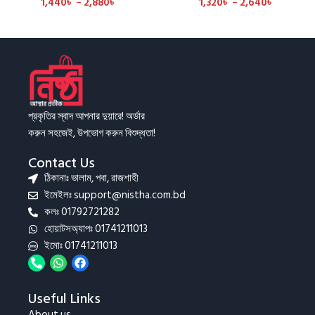
1,440
৳
–
2,880
৳
1,320
৳
–
2,640
৳
প্রকৃতির স্বাদ আপনার দুয়ারে! অর্ডার
করুন সহজেই, উপভোগ করুন বিশুদ্ধতা!
Contact Us
ঠিকানাঃ ভালাম, পবা, রাজশাহী
ইমেইলঃ support@nistha.com.bd
কলঃ 01792721282
হোয়াটসঅ্যাপঃ 01741211013
ইমোঃ 01741211013
Useful Links
About us