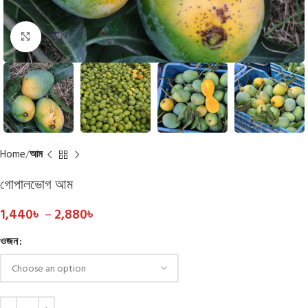
Click to enlarge
Home
আম
গোপালভোগ আম
1,440
৳
–
2,880
৳
ওজন